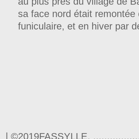
au plus près du village de Ba
sa face nord était remontée 
funiculaire, et en hiver pa
|
©2019FASSYLLE.
................