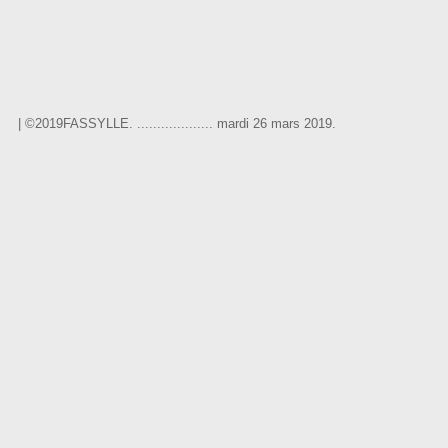
|
©2019FASSYLLE.
...................
mardi 26 mars 2019.