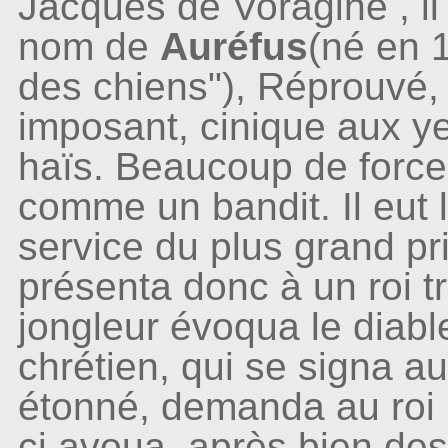
Jacques de Voragine , i
nom de
Auréfus
(né en 
des chiens"), Réprouvé, d'
imposant, cinique aux ye
haïs. Beaucoup de force m
comme un bandit. Il eut 
service du plus grand p
présenta donc à un roi t
jongleur évoqua le diable
chrétien, qui se signa au
étonné, demanda au roi l
ci avoua, après bien des