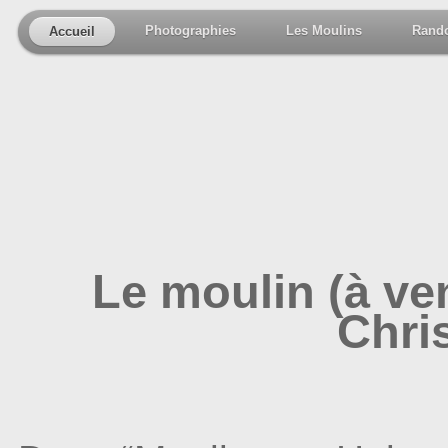
Photographies
Les Moulins
Rand
Accueil
Le moulin (à ve
Chri